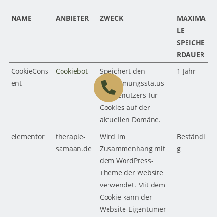
NAME
ANBIETER
ZWECK
MAXIMA
LE
SPEICHE
RDAUER
CookieCons
Cookiebot
Speichert den
1 Jahr
ent
Zustimmungsstatus
des Benutzers für
Cookies auf der
aktuellen Domäne.
elementor
therapie-
Wird im
Beständi
samaan.de
Zusammenhang mit
g
dem WordPress-
Theme der Website
verwendet. Mit dem
Cookie kann der
Website-Eigentümer