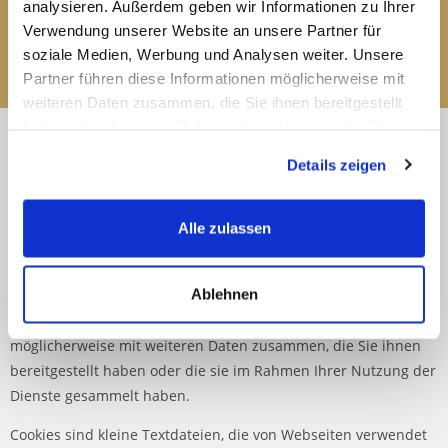
analysieren. Außerdem geben wir Informationen zu Ihrer
Copyright - www.therapie-samaan.de
Verwendung unserer Website an unsere Partner für
soziale Medien, Werbung und Analysen weiter. Unsere
Datenschutzerklärung
Impressum
Partner führen diese Informationen möglicherweise mit
weiteren Daten zusammen, die Sie ihnen bereitgestellt
haben oder die sie im Rahmen Ihrer Nutzung der Dienste
gesammelt haben.
Details zeigen
Diese Webseite verwendet Cookies. Wir verwenden Cookies, um
Inhalte und Anzeigen zu personalisieren, Funktionen für
soziale Medien anbieten zu können und die Zugriffe auf
Alle zulassen
unsere Website zu analysieren. Außerdem geben wir
Informationen zu Ihrer Verwendung unserer Website an
Ablehnen
unsere Partner für soziale Medien, Werbung und Analysen
weiter. Unsere Partner führen diese Informationen
möglicherweise mit weiteren Daten zusammen, die Sie ihnen
bereitgestellt haben oder die sie im Rahmen Ihrer Nutzung der
Dienste gesammelt haben.
Cookies sind kleine Textdateien, die von Webseiten verwendet