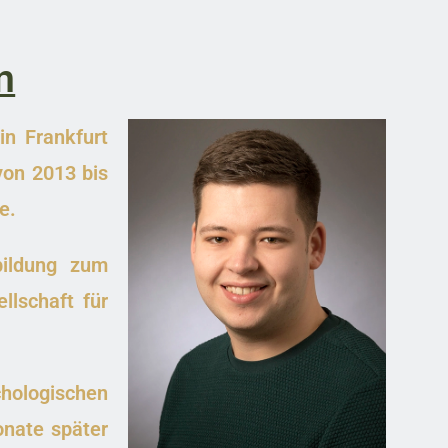
n
n Frankfurt
von 2013 bis
e.
bildung zum
llschaft für
hologischen
nate später