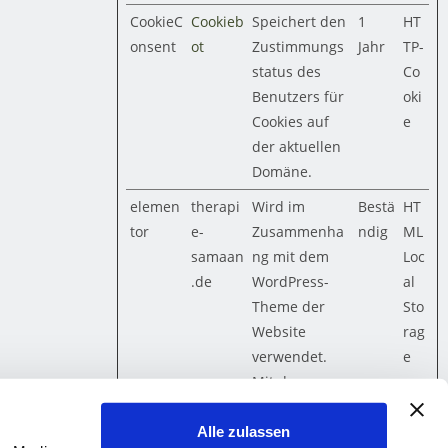
CookieC
Cookieb
Speichert den
1
HT
onsent
ot
Zustimmungs
Jahr
TP-
status des
Co
Benutzers für
oki
Cookies auf
e
der aktuellen
Domäne.
elemen
therapi
Wird im
Bestä
HT
tor
e-
Zusammenha
ndig
ML
samaan
ng mit dem
Loc
.de
WordPress-
al
Theme der
Sto
Website
rag
verwendet.
e
Mit dem
Cookie kann
der Website-
Alle zulassen