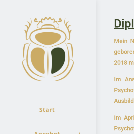
Dip
Mein N
geboren
2018 me
Im Ans
Psychot
Ausbild
Start
Im Apr
Psycho
Angebot